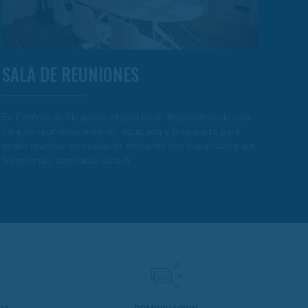
SALA DE REUNIONES
En Centros de Negocios Miguel Iscar disponemos de una
sala de reuniones exterior, equipada y preparada para
poder reunirse en cualquier momento con capacidad para
6 personas, ampliable para 8.