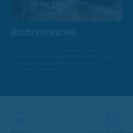
ALQUILER DESPACHOS
Todos los despachos completamente equipados para que
los pueda usar en cualquier momento por horas, días,
semanas o meses y beneficiarse de una imagen
corporativa sin inversión inicial.