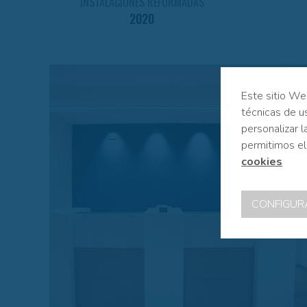
INSTALACIONES REFORMADAS
2020
Este sitio Web
técnicas de us
personalizar l
permitimos el
cookies
CONFIGUR