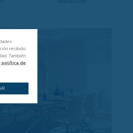
RA
DOMICILIACION
idades
ción recibido,
idad. También
 política de
AR